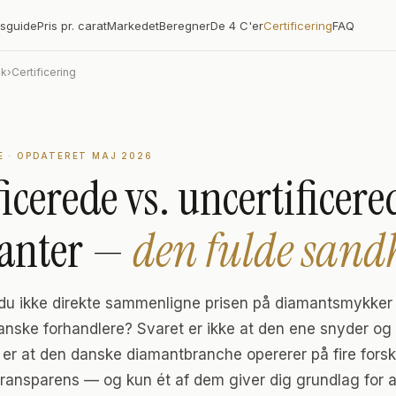
isguide
Pris pr. carat
Markedet
Beregner
De 4 C'er
Certificering
FAQ
dk
›
Certificering
 · OPDATERET MAJ 2026
ficerede vs. uncertificere
anter —
den fulde sand
du ikke direkte sammenligne prisen på diamantsmykker 
danske forhandlere? Svaret er ikke at den ene snyder o
t er at den danske diamantbranche opererer på fire forsk
transparens — og kun ét af dem giver dig grundlag for a