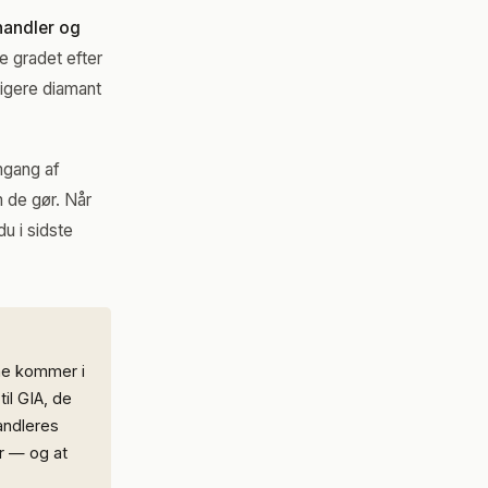
handler og
ke gradet efter
ligere diamant
mgang af
 de gør. Når
u i sidste
rne kommer i
il GIA, de
andleres
er — og at