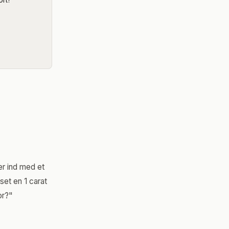
ort?
er ind med et
set en 1 carat
or?"