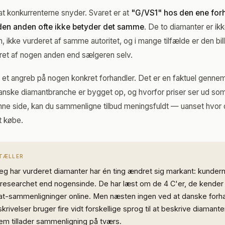
 at konkurrenterne snyder. Svaret er at
"G/VS1" hos den ene for
den anden ofte ikke betyder det samme
. De to diamanter er ik
ikke vurderet af samme autoritet, og i mange tilfælde er den bil
eret af nogen anden end sælgeren selv.
e et angreb på nogen konkret forhandler. Det er en faktuel genne
nske diamantbranche er bygget op, og hvorfor priser ser ud som
nne side, kan du sammenligne tilbud meningsfuldt — uanset hvor d
t købe.
RTÆLLER
 jeg har vurderet diamanter har én ting ændret sig markant: kunde
researchet end nogensinde. De har læst om de 4 C'er, de kender t
rat-sammenligninger online. Men næsten ingen ved at danske forh
rivelser bruger fire vidt forskellige sprog til at beskrive diamant
dem tillader sammenligning på tværs.