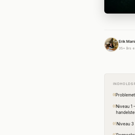
Erik Man
35+ års e
INDHOLDS
Probleme
Niveau 1 
handelste
Niveau 3