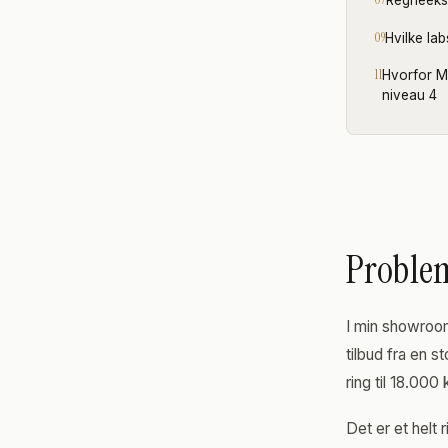
Regneekse
Hvilke lab
Hvorfor M
niveau 4
Proble
I min showroom
tilbud fra en s
ring til 18.00
Det er et helt 