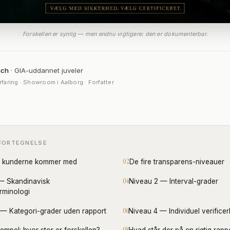
Forskellen er synlig — men endnu vigtigere: den er dokumenterbar.
ich
· GIA-uddannet juveler
rfaring · Showroom i Aalborg · Forfatter
FORTEGNELSE
t kunderne kommer med
De fire transparens-niveauer
— Skandinavisk
Niveau 2 — Interval-grader
rminologi
 — Kategori-grader uden rapport
Niveau 4 — Individuel verifice