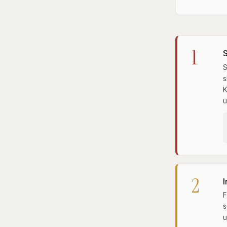
1
S
s
K
u
2
I
F
u