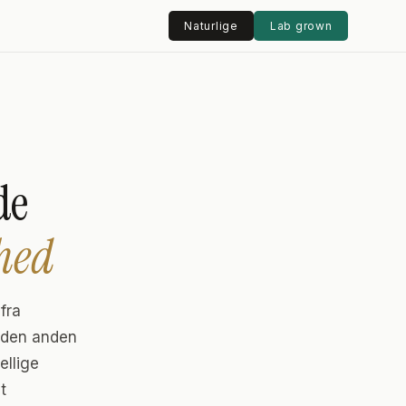
Naturlige
Lab grown
de
hed
fra
g den anden
ellige
t