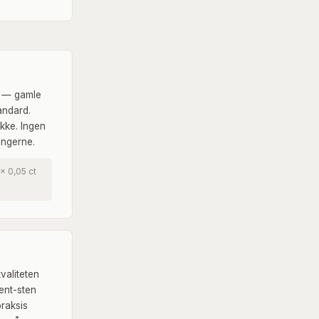
— gamle
andard.
ikke. Ingen
ingerne.
× 0,05 ct
valiteten
ent-sten
praksis