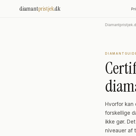
diamant
pristjek
.dk
Pr
Diamantpristjek.
DIAMANTGUIDE
Certi
diam
Hvorfor kan 
forskellige 
ikke gør. De
niveauer af 