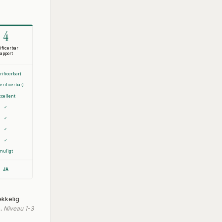
4
ificerbar
rapport
rificerbar)
erificerbar)
xcellent
✓
✓
✓
✓
muligt
JA
ækkelig
.
Niveau 1-3