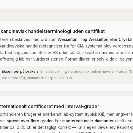
Skandinavisk handelsterminologi uden certifikat
tenen beskrives med ord som
Wesselton
,
Top Wesselton
eller
Crystal
kandinaviske handelsbetegnelser fra før GIA-systemet blev verdensst
larhed angives som SI eller VS uden tal. Cut-kvalitet nævnes ofte slet 
afhængig lab har vurderet stenen. Forhandleren er selv kilde til oplysn
Eksempel på praksis:
En alliance-ring fra en dansk online-juveler-kæde: "5 
Wesselton/SI, brillantslibning" til 11.100 kr.
nternationalt certificeret med interval-grader
orhandleren bruger et anerkendt lab-system (typisk IGI), men angiver k
som
spænd over flere grader
. For
monterede mele-diamanter
(små acc
nder ca. 0,20 ct) er det fagligt korrekt — IGI's egen Jewellery Report-