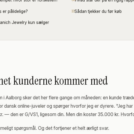
mpel: hvor stor er forskellen?
Hvad står der på en rigtig rapp
s er pålidelige?
Sådan tjekker du før køb
anich Jewelry kun sælger
met kunderne kommer med
 i Aalborg sker det her flere gange om måneden: en kunde træd
tor dansk online-juveler og spørger hvorfor jeg er dyrere. "Jeg har 
0 kr. — den er G/VS1, ligesom din. Men din koster 35.000 kr. Hvorf
rimeligt spørgsmål. Og det fortjener et helt ærligt svar.