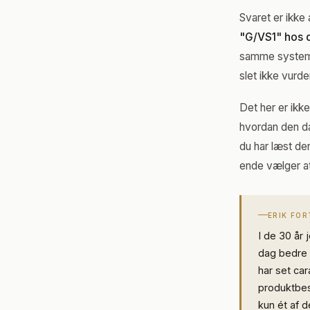
Svaret er ikke
"G/VS1" hos 
samme system, 
slet ikke vurd
Det her er ikk
hvordan den da
du har læst de
ende vælger a
ERIK FO
I de 30 år
dag bedre 
har set ca
produktbesk
kun ét af 