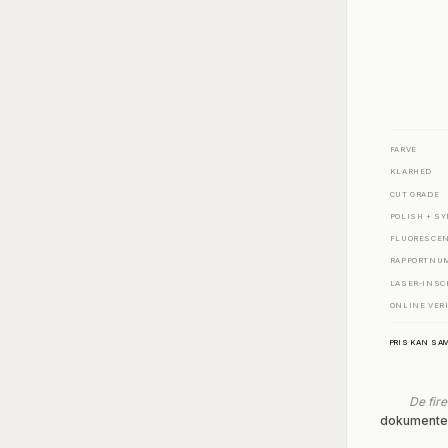
FARVE
KLARHED
CUT GRADE
POLISH + S
FLUORESCE
RAPPORTNU
LASER-INSC
ONLINE VER
PRIS KAN SA
De fir
dokumentere