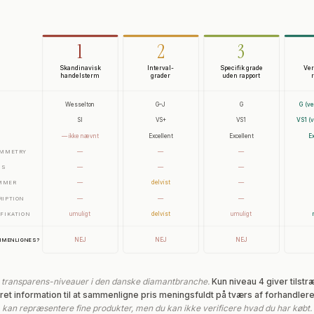
1
2
3
Skandinavisk
Interval-
Specifik grade
Ver
handelsterm
grader
uden rapport
Wesselton
G–J
G
G (ve
SI
VS+
VS1
VS1 (v
— ikke nævnt
Excellent
Excellent
E
—
—
—
YMMETRY
—
—
—
NS
—
delvist
—
MMER
—
—
—
RIPTION
umuligt
delvist
umuligt
IFIKATION
NEJ
NEJ
NEJ
MMENLIGNES?
e transparens-niveauer i den danske diamantbranche.
Kun niveau 4 giver tilstr
t information til at sammenligne pris meningsfuldt på tværs af forhandlere
kan repræsentere fine produkter, men du kan ikke verificere hvad du har købt.